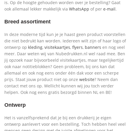
is. Op de hoogte gehouden worden over je bestelling? Gaat
ook allemaal lekker makkelijk via
WhatsApp
of per
e-mail
.
Breed assortiment
In deze moderne tijd kun je je haast geen product voorstellen
die niet bedrukt kan worden. Iedereen wilt zijn of haar logo of
ontwerp op
kleding
,
visitekaartjes
,
flyers
,
banners
en nog veel
meer. Daar weten wij van Nubedrukken.nl wel raad mee. Ben
jij opzoek naar bijvoorbeeld visitekaartjes, maar tegelijkertijd
ook naar notitieblokken? Geen probleem, bij ons kan dat
allemaal en ook nog eens onder één dak voor een scherpe
prijs. Staat jouw product niet op onze
website
? Neem dan
contact met ons op. Wellicht kunnen wij jou toch verder
helpen. Ook nog eens gratis bezorgd binnen NL en BE!
Ontwerp
Het is vanzelfsprekend dat je bij een drukkerij je eigen
ontwerp aanlevert voor een bestelling. Toch hebben heel veel
mensen geen design met de juiste afmetingen voor het