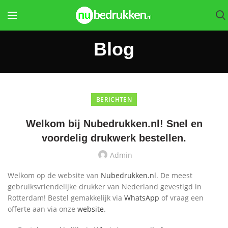
Blog
BERICHTEN
Welkom bij Nubedrukken.nl! Snel en
voordelig drukwerk bestellen.
Admin
Welkom op de website van
Nubedrukken.nl
. De meest
gebruiksvriendelijke drukker van Nederland gevestigd in
Rotterdam! Bestel gemakkelijk via
WhatsApp
of vraag een
offerte aan via onze
website
.